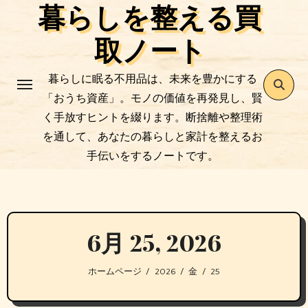
暮らしを整える買
コ
ン
取ノート
テ
ン
暮らしに眠る不用品は、未来を豊かにする
ツ
「おうち資産」。モノの価値を再発見し、賢
に
く手放すヒントを綴ります。断捨離や整理術
ス
を通して、あなたの暮らしと家計を整えるお
キ
手伝いをするノートです。
ッ
プ
6月 25, 2026
ホームページ
2026
金
25