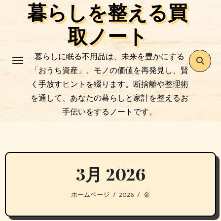
暮らしを整える買
コ
ン
取ノート
テ
ン
暮らしに眠る不用品は、未来を豊かにする
ツ
「おうち資産」。モノの価値を再発見し、賢
に
く手放すヒントを綴ります。断捨離や整理術
ス
を通して、あなたの暮らしと家計を整えるお
キ
手伝いをするノートです。
ッ
プ
3月 2026
ホームページ
2026
金