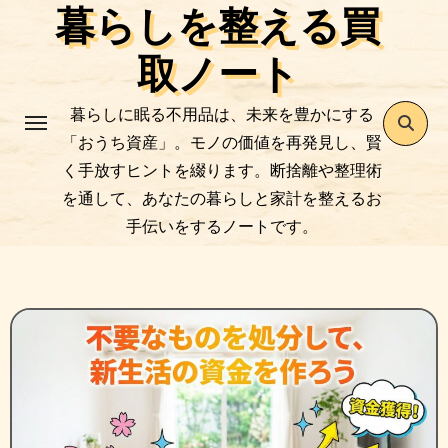
暮らしを整える買
コ
ン
取ノート
テ
ン
暮らしに眠る不用品は、未来を豊かにする
ツ
「おうち資産」。モノの価値を再発見し、賢
に
く手放すヒントを綴ります。断捨離や整理術
ス
を通して、あなたの暮らしと家計を整えるお
キ
手伝いをするノートです。
ッ
プ